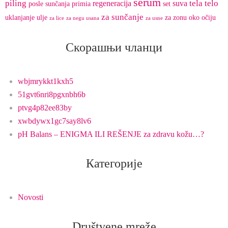
serum
piling
tela
telo
regeneracija
suva
posle sunčanja
primia
set
za sunčanje
uklanjanje
ulje
za zonu oko očiju
za lice
za negu usana
za usne
Скорашњи чланци
wbjmrykkt1kxh5
51gvt6nri8pgxnbh6b
ptvg4p82ee83by
xwbdywx1gc7say8lv6
pH Balans – ENIGMA ILI REŠENJE za zdravu kožu…?
Категорије
Novosti
Društvene mreže