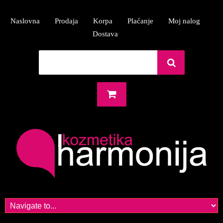
Naslovna
Prodaja
Korpa
Plaćanje
Moj nalog
Dostava