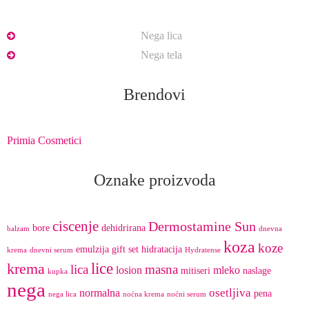
Nega lica
Nega tela
Brendovi
Primia Cosmetici
Oznake proizvoda
ciscenje
Dermostamine Sun
bore
dehidrirana
balzam
dnevna
koza
koze
emulzija
gift set
hidratacija
krema
dnevni serum
Hydratense
lice
krema
lica
masna
losion
mleko
mitiseri
naslage
kupka
nega
osetljiva
normalna
pena
nega lica
noćna krema
noćni serum